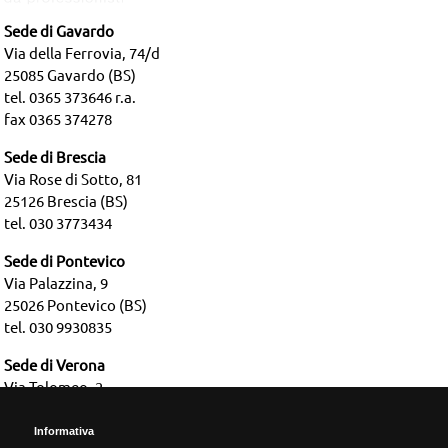
Sede di Gavardo
Via della Ferrovia, 74/d
25085 Gavardo (BS)
tel. 0365 373646 r.a.
fax 0365 374278
Sede di Brescia
Via Rose di Sotto, 81
25126 Brescia (BS)
tel. 030 3773434
Sede di Pontevico
Via Palazzina, 9
25026 Pontevico (BS)
tel. 030 9930835
Sede di Verona
Via Tolomeo, 2
37135 Verona (VR)
tel. 045 2583664
Informativa