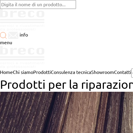
info
menu
Home
Chi siamo
Prodotti
Consulenza tecnica
Showroom
Contatti
Prodotti per la riparazio