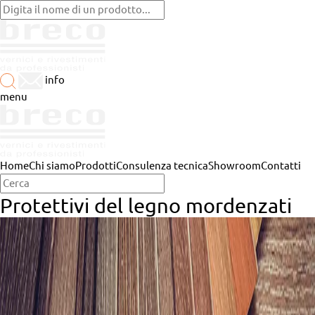
info
menu
Home
Chi siamo
Prodotti
Consulenza tecnica
Showroom
Contatti
Protettivi del legno mordenzati