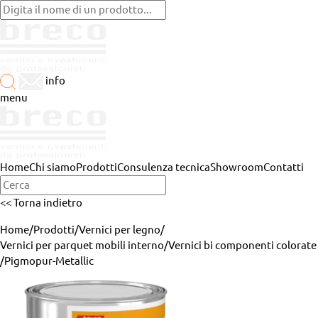
info
menu
Home
Chi siamo
Prodotti
Consulenza tecnica
Showroom
Contatti
<< Torna indietro
Home
/
Prodotti
/
Vernici per legno
/
Vernici per parquet mobili interno
/
Vernici bi componenti colorate
/
Pigmopur-Metallic