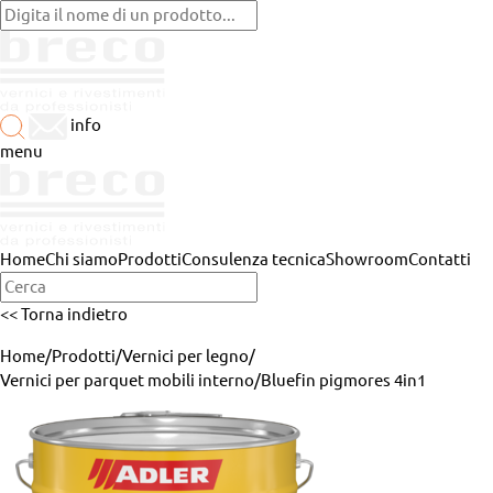
info
menu
Home
Chi siamo
Prodotti
Consulenza tecnica
Showroom
Contatti
<< Torna indietro
Home
/
Prodotti
/
Vernici per legno
/
Vernici per parquet mobili interno
/
Bluefin pigmores 4in1