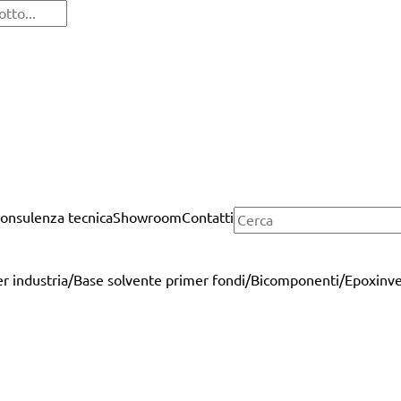
onsulenza tecnica
Showroom
Contatti
er industria
/
Base solvente primer fondi
/
Bicomponenti
/
Epoxinve