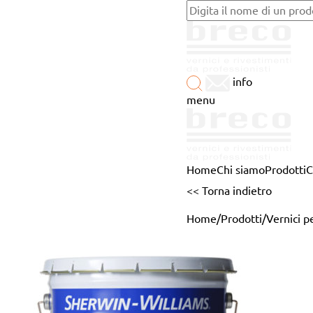
info
menu
Home
Chi siamo
Prodotti
C
<< Torna indietro
Home
/
Prodotti
/
Vernici p