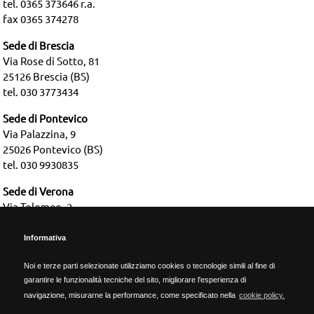
tel. 0365 373646 r.a.
fax 0365 374278
Sede di Brescia
Via Rose di Sotto, 81
25126 Brescia (BS)
tel. 030 3773434
Sede di Pontevico
Via Palazzina, 9
25026 Pontevico (BS)
tel. 030 9930835
Sede di Verona
Via Tolomeo, 2
37135 Verona (VR)
tel. 045 2583664
Informativa
Noi e terze parti selezionate utilizziamo cookies o tecnologie simili al fine di
Dati aziendali
garantire le funzionalità tecniche del sito, migliorare l'esperienza di
REA BS-637787 | Cap. Sociale € 800.000,00 i.v. | P.IVA 04735180988
navigazione, misurarne la performance, come specificato nella
cookie policy.