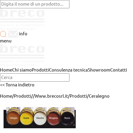
info
menu
Home
Chi siamo
Prodotti
Consulenza tecnica
Showroom
Contatti
<< Torna indietro
Home
/
Prodotti
/
/
Www.brecosrl.it
/
Prodotti
/
Ceralegno