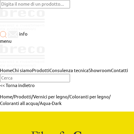
info
menu
Home
Chi siamo
Prodotti
Consulenza tecnica
Showroom
Contatti
<< Torna indietro
Home
/
Prodotti
/
Vernici per legno
/
Coloranti per legno
/
Coloranti all acqua
/
Aqua-Dark