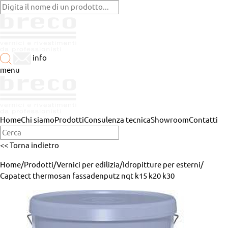
info
menu
Home
Chi siamo
Prodotti
Consulenza tecnica
Showroom
Contatti
<< Torna indietro
Home
/
Prodotti
/
Vernici per edilizia
/
Idropitture per esterni
/
Capatect thermosan fassadenputz nqt k15 k20 k30