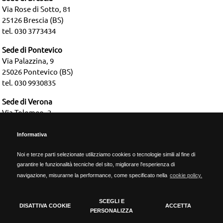
Via Rose di Sotto, 81
25126 Brescia (BS)
tel. 030 3773434
Sede di Pontevico
Via Palazzina, 9
25026 Pontevico (BS)
tel. 030 9930835
Sede di Verona
Via Tolomeo, 2
37135 Verona (VR)
tel. 045 2583664
Informativa
Noi e terze parti selezionate utilizziamo cookies o tecnologie simili al fine di
Dati aziendali
garantire le funzionalità tecniche del sito, migliorare l'esperienza di
REA BS-637787 | Cap. Sociale € 800.000,00 i.v. | P.IVA 04735180988
navigazione, misurarne la performance, come specificato nella
cookie policy.
Timmagine | Agenzia di marketing e comunicazione
SCEGLI E
DISATTIVA COOKIE
ACCETTA
PERSONALIZZA
Cookie policy
Privacy policy
Politica Aziendale