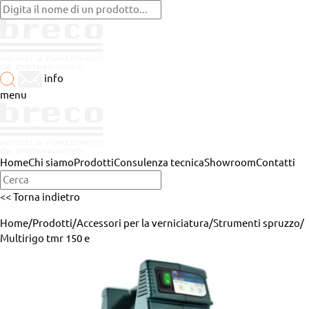
info
menu
Home
Chi siamo
Prodotti
Consulenza tecnica
Showroom
Contatti
<< Torna indietro
Home
/
Prodotti
/
Accessori per la verniciatura
/
Strumenti spruzzo
/
Multirigo tmr 150 e