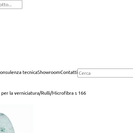
onsulenza tecnica
Showroom
Contatti
 per la verniciatura
/
Rulli
/
Microfibra s 166