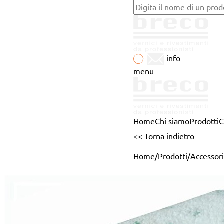
info
menu
Home
Chi siamo
Prodotti
C
<< Torna indietro
Home
/
Prodotti
/
Accessori