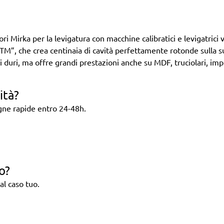
i Mirka per la levigatura con macchine calibratici e levigatrici ve
TM”, che crea centinaia di cavità perfettamente rotonde sulla su
i duri, ma offre grandi prestazioni anche su MDF, truciolari, impi
ità?
egne rapide entro 24-48h.
o?
al caso tuo.