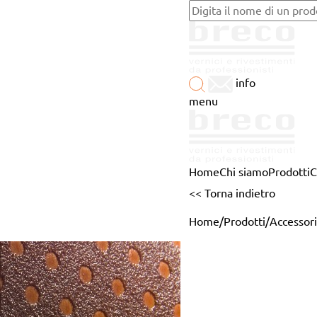
info
menu
Home
Chi siamo
Prodotti
C
<< Torna indietro
Home
/
Prodotti
/
Accessori