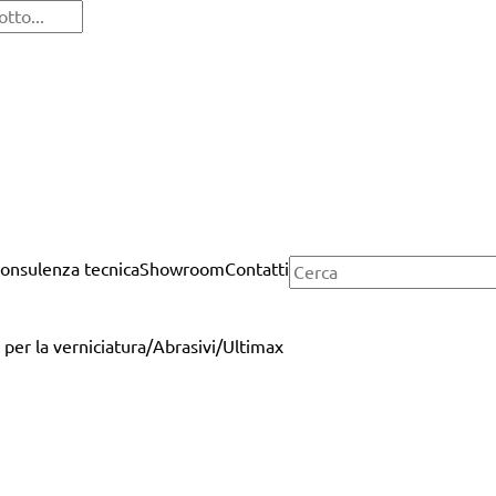
onsulenza tecnica
Showroom
Contatti
 per la verniciatura
/
Abrasivi
/
Ultimax