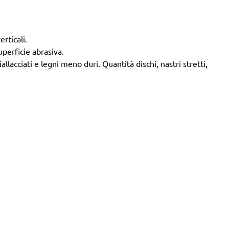
rticali.
perficie abrasiva.
allacciati e legni meno duri.
Quantità
dischi, nastri stretti,