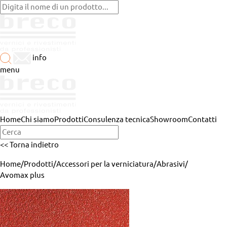
info
menu
Home
Chi siamo
Prodotti
Consulenza tecnica
Showroom
Contatti
<< Torna indietro
Home
/
Prodotti
/
Accessori per la verniciatura
/
Abrasivi
/
Avomax plus