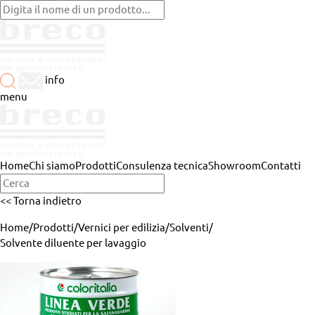
info
menu
Home
Chi siamo
Prodotti
Consulenza tecnica
Showroom
Contatti
<< Torna indietro
Home
/
Prodotti
/
Vernici per edilizia
/
Solventi
/
Solvente diluente per lavaggio