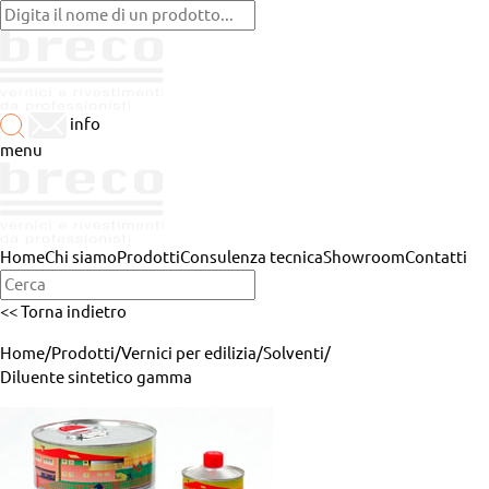
info
menu
Home
Chi siamo
Prodotti
Consulenza tecnica
Showroom
Contatti
<< Torna indietro
Home
/
Prodotti
/
Vernici per edilizia
/
Solventi
/
Diluente sintetico gamma