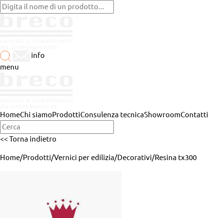
info
menu
Home
Chi siamo
Prodotti
Consulenza tecnica
Showroom
Contatti
<< Torna indietro
Home
/
Prodotti
/
Vernici per edilizia
/
Decorativi
/
Resina tx300