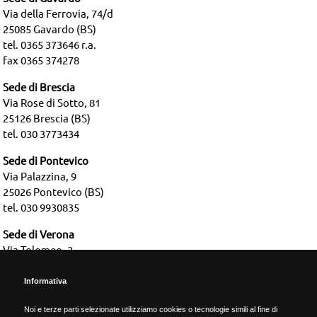
Via della Ferrovia, 74/d
25085 Gavardo (BS)
tel. 0365 373646 r.a.
fax 0365 374278
Sede di Brescia
Via Rose di Sotto, 81
25126 Brescia (BS)
tel. 030 3773434
Sede di Pontevico
Via Palazzina, 9
25026 Pontevico (BS)
tel. 030 9930835
Sede di Verona
Via Tolomeo, 2
37135 Verona (VR)
tel. 045 2583664
Informativa
Noi e terze parti selezionate utilizziamo cookies o tecnologie simili al fine di