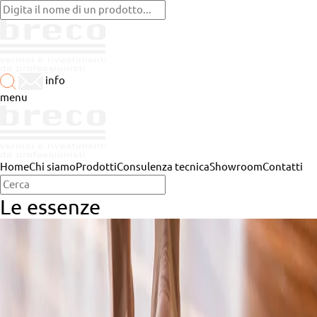
info
menu
Home
Chi siamo
Prodotti
Consulenza tecnica
Showroom
Contatti
Le essenze