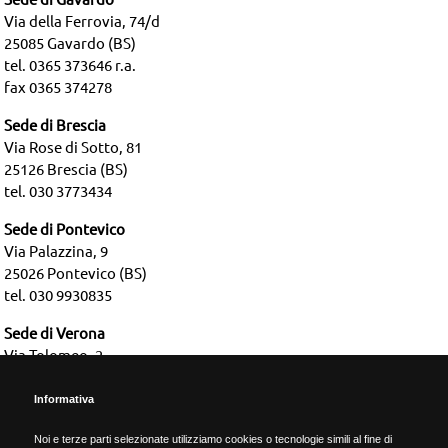
Via della Ferrovia, 74/d
25085 Gavardo (BS)
tel. 0365 373646 r.a.
fax 0365 374278
Sede di Brescia
Via Rose di Sotto, 81
25126 Brescia (BS)
tel. 030 3773434
Sede di Pontevico
Via Palazzina, 9
25026 Pontevico (BS)
tel. 030 9930835
Sede di Verona
Via Tolomeo, 2
37135 Verona (VR)
tel. 045 2583664
Informativa
Noi e terze parti selezionate utilizziamo cookies o tecnologie simili al fine di