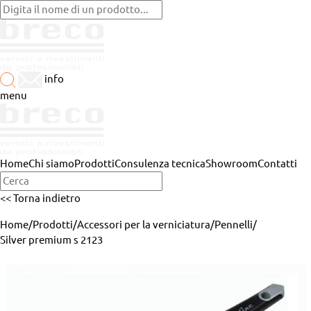
info
menu
Home
Chi siamo
Prodotti
Consulenza tecnica
Showroom
Contatti
<< Torna indietro
Home
/
Prodotti
/
Accessori per la verniciatura
/
Pennelli
/
Silver premium s 2123