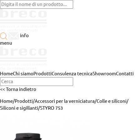
info
menu
Home
Chi siamo
Prodotti
Consulenza tecnica
Showroom
Contatti
<< Torna indietro
Home
/
Prodotti
/
Accessori per la verniciatura
/
Colle e siliconi
/
Siliconi e sigillanti
/
STYRO 753